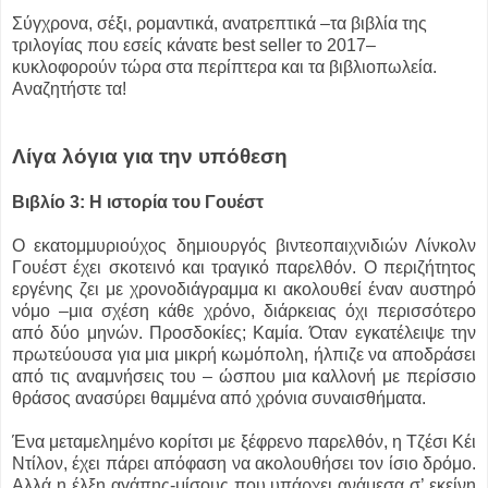
Σύγχρονα, σέξι, ρομαντικά, ανατρεπτικά –τα βιβλία της
τριλογίας που εσείς κάνατε best seller το 2017–
κυκλοφορούν τώρα στα περίπτερα και τα βιβλιοπωλεία.
Αναζητήστε τα!
Λίγα λόγια για την υπόθεση
Βιβλίο 3: Η ιστορία του Γουέστ
Ο εκατομμυριούχος δημιουργός βιντεοπαιχνιδιών Λίνκολν
Γουέστ έχει σκοτεινό και τραγικό παρελθόν. Ο περιζήτητος
εργένης ζει με χρονοδιάγραμμα κι ακολουθεί έναν αυστηρό
νόμο –μια σχέση κάθε χρόνο, διάρκειας όχι περισσότερο
από δύο μηνών. Προσδοκίες; Καμία. Όταν εγκατέλειψε την
πρωτεύουσα για μια μικρή κωμόπολη, ήλπιζε να αποδράσει
από τις αναμνήσεις του – ώσπου μια καλλονή με περίσσιο
θράσος ανασύρει θαμμένα από χρόνια συναισθήματα.
Ένα μεταμελημένο κορίτσι με ξέφρενο παρελθόν, η Τζέσι Κέι
Ντίλον, έχει πάρει απόφαση να ακολουθήσει τον ίσιο δρόμο.
Αλλά η έλξη αγάπης-μίσους που υπάρχει ανάμεσα σ’ εκείνη