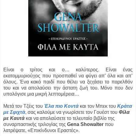
Είναι ο τρίτος και ο… καλύτερος. Είναι ένας
εκατομμυριούχος που προσπαθεί να φύγει απ’ όλα και απ’
όλους. Ένα κακό παιδί που θέλει να ξεχάσει το παρελθόν
του και να απολαύσει την άστατη ζωή του. Μόνο που δεν
υπολόγισε μια μικρή λεπτομέρεια…
Μετά τον Τζέις του
Έλα πιο Κοντά
και τον Μπεκ του
Κράτα
με Σφιχτά
, σας καλούμε να γνωρίσετε τον Γουέστ του
Φίλα
με Καυτά
και να απολαύσετε το τελευταίο βιβλίο της
συναρπαστικής τριλογίας της
Gena Showalter
που
λατρέψατε, «Επικίνδυνοι Εραστές».