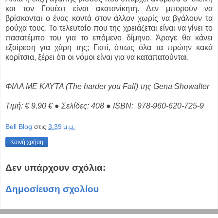
και τον Γουέστ είναι ακατανίκητη. Δεν μπορούν να
βρίσκονται ο ένας κοντά στον άλλον χωρίς να βγάλουν τα
ρούχα τους. Το τελευταίο που της χρειάζεται είναι να γίνει τo
πασατέμπο του για το επόμενο δίμηνο. Άραγε θα κάνει
εξαίρεση για χάρη της; Γιατί, όπως όλα τα πρώην κακά
κορίτσια, ξέρει ότι οι νόμοι είναι για να καταπατούνται.
ΦΙΛΑ ΜΕ ΚΑΥΤΑ (Τhe harder you Fall) της Gena Showalter
Τιμή: € 9,90 € ● Σελίδες: 408 ● ΙSBN: 978-960-620-725-9
Bell Blog
στις
3:39 μ.μ.
Κοινή χρήση
Δεν υπάρχουν σχόλια:
Δημοσίευση σχολίου